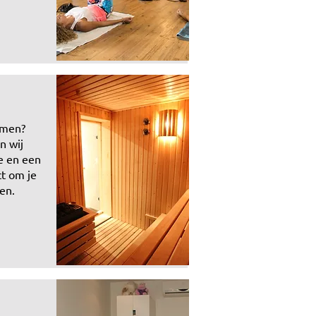
komen?
n wij
e en een
ct om je
ten.