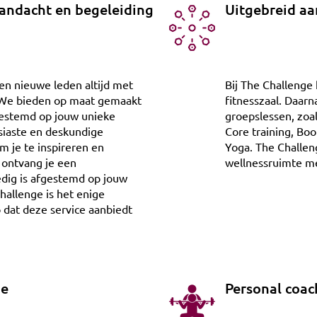
andacht en begeleiding
Uitgebreid a
en nieuwe leden altijd met
Bij The Challenge 
. We bieden op maat gemaakt
fitnesszaal. Daar
fgestemd op jouw unieke
groepslessen, zoa
iaste en deskundige
Core training, Boo
om je te inspireren en
Yoga. The Challen
 ontvang je een
wellnessruimte me
edig is afgestemd op jouw
allenge is het enige
 dat deze service aanbiedt
ie
Personal coac