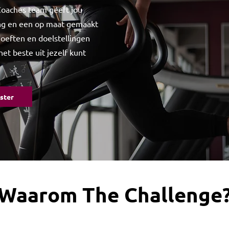
Coaches team geeft jou
ing en een op maat gemaakt
oeften en doelstellingen
het beste uit jezelf kunt
ster
Waarom The Challenge