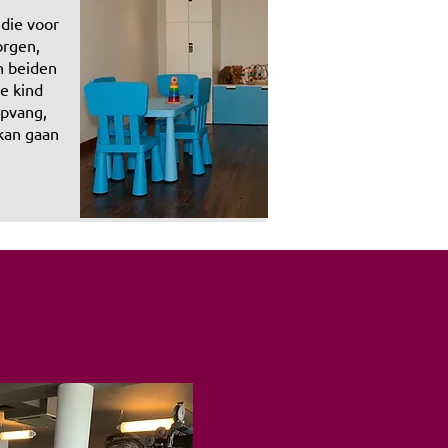
 die voor
orgen,
n beiden
je kind
pvang,
 kan gaan