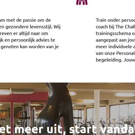
eam met de passie om de
Train onder perso
 gezondere levensstijl. Wij
coach bij The Cha
treven er altijd naar om
trainingsschema o
k en persoonlijk advies te
aangepast aan jou
l genoten kan worden van je
meer individuele
van onze Personal
begeleiding. Jouw 
iet meer uit, start vanda