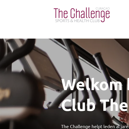
Welkom b
Club The
The Challenge helpt leden al jar