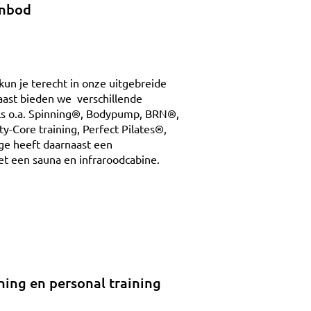
anbod
kun je terecht in onze uitgebreide
naast bieden we verschillende
ls o.a. Spinning®, Bodypump, BRN®,
ty-Core training, Perfect Pilates®,
ge heeft daarnaast een
t een sauna en infraroodcabine.
hing en personal training