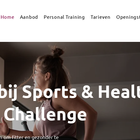
Home
Aanbod
Personal Training
Tarieven
Openingst
ij Sports & Heal
 Challenge
en om fitter en gezonder te