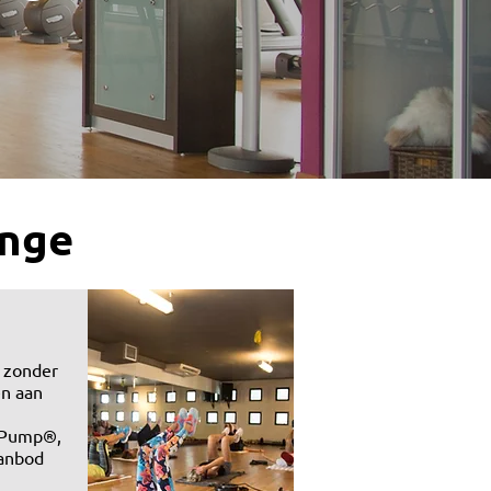
enge
e zonder
n aan
yPump®,
aanbod