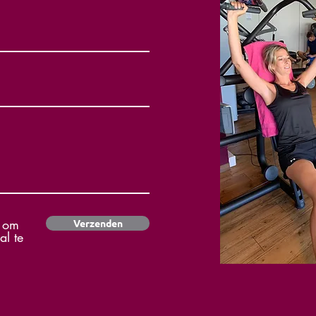
t om
Verzenden
al te