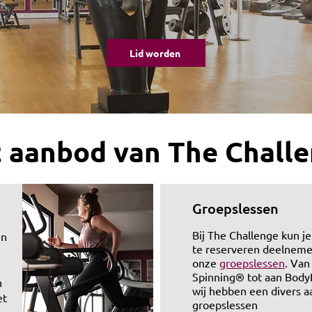
Lid worden
 aanbod van The Chall
Groepslessen
Bij The Challenge kun j
en
te reserveren deelneme
onze
groepslessen
. Van
Spinning® tot aan Bod
n
wij hebben een divers 
et
groepslessen